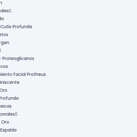
n
ales
do
 Cutis Profunda
etox
Argan
l
+ Proteoglicanos
icos
iento Facial Protheus
iniscente
 Oro
 Profunda
reicas
porales
 Oro
 Espalda