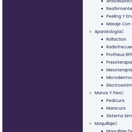
Anticelulític
Reafirmant
Peeling Y En
Masaje Con 
Aparatología
Rollaction
Radiofrecue
Protheus RF
Presoterapi
Mesoterapía 
Microdermo
Electroesti
Manos Y Pies
Pedicura
Manicura
Sistema Simp
Maquillaje
Maquillaje D