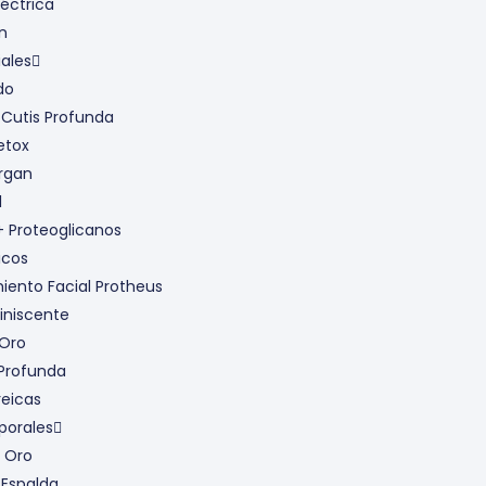
léctrica
n
ales
do
 Cutis Profunda
etox
Argan
l
+ Proteoglicanos
icos
iento Facial Protheus
iniscente
 Oro
 Profunda
reicas
porales
 Oro
 Espalda