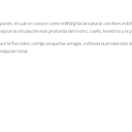
aponés el cual se conoce como el lifting facial natural, con fines es
jorar la circulación más profunda del rostro, cuello, hombros y la 
uce la flaccidez, corrige pequeñas arrugas, estimula la producción de
ajación total.