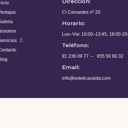
Dirección:
nicio
Ventajas
C\ Cervantes nº 20
Galeria
Horario:
Nosotros
Lun–Vie: 10:00–13:45, 16:00-20
Servicios
Teléfono:
Contacto
91 236 09 77
–
655 50 80 32
Blog
Email:
info@esteticazaida.com