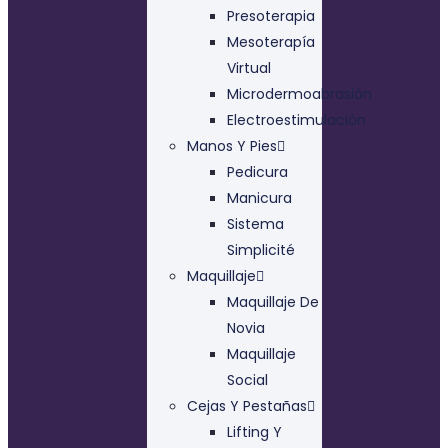
Presoterapia
Mesoterapía
Virtual
Microdermoabrasión
Electroestimulación
Manos Y Pies
Pedicura
Manicura
Sistema
Simplicité
Maquillaje
Maquillaje De
Novia
Maquillaje
Social
Cejas Y Pestañas
Lifting Y