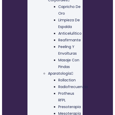
Capricho De
Oro
Limpieza De
Espalda
Anticelulítico
Reafirmante
Peeling Y
Envolturas
Masaje Con
Pindas
Aparatología
Rollaction
Radiofrecuencia
Protheus
RFPL
Presoterapia
Mesoterapía