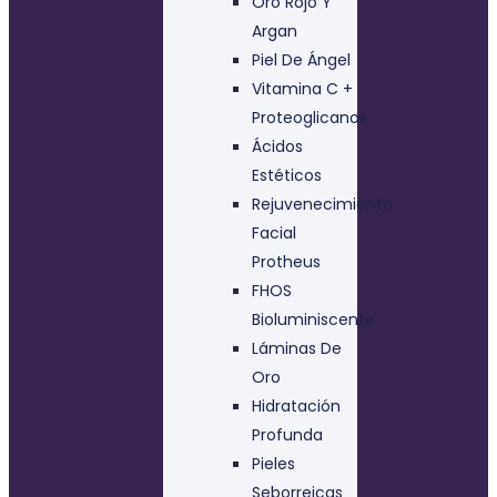
Oro Rojo Y
Argan
Piel De Ángel
Vitamina C +
Proteoglicanos
Ácidos
Estéticos
Rejuvenecimiento
Facial
Protheus
FHOS
Bioluminiscente
Láminas De
Oro
Hidratación
Profunda
Pieles
Seborreicas