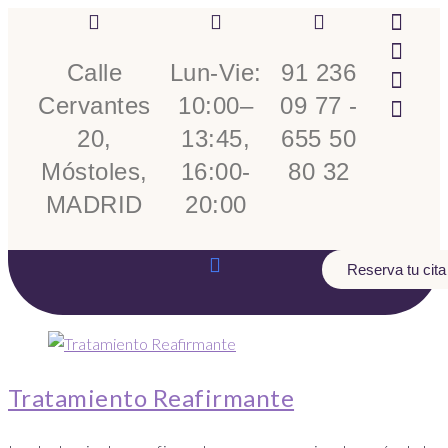
Calle
Lun-Vie:
91 236
Cervantes
10:00–
09 77 -
20,
13:45,
655 50
Móstoles,
16:00-
80 32
MADRID
20:00
Reserva tu cita
Tratamiento Reafirmante