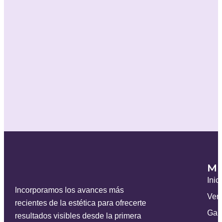
M
Inic
Incorporamos los avances más
Ven
recientes de la estética para ofrecerte
Gal
resultados visibles desde la primera