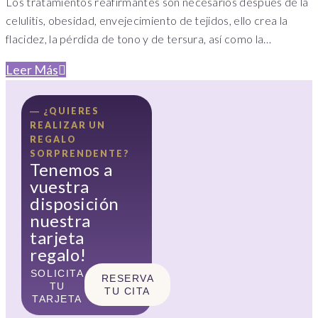
Los tratamientos reafirmantes son necesarios después de la
celulitis, obesidad, envejecimiento de tejidos, ello crea la
flacidez, la pérdida de tono y de tersura, así como la…
Leer Más
― ¿QUIERES
REALIZAR UN
REGALO
SORPRENDENTE?
Tenemos a
vuestra
disposición
nuestra
tarjeta
regalo!
SOLICITA
RESERVA
TU
TU CITA
TARJETA