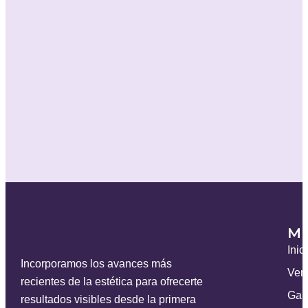
M
Inic
Incorporamos los avances más
Ven
recientes de la estética para ofrecerte
Gal
resultados visibles desde la primera