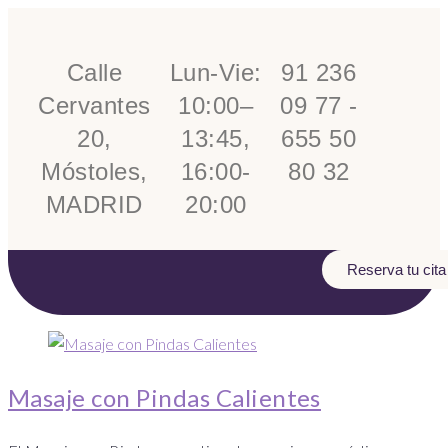
Calle
Lun-Vie:
91 236
Cervantes
10:00–
09 77 -
20,
13:45,
655 50
Móstoles,
16:00-
80 32
MADRID
20:00
Reserva tu cita
Masaje con Pindas Calientes