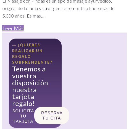
El Masaje con Pindas es un tipo de masaje ayurvédico,
original de la India y su origen se remonta a hace más de
5.000 años; Es más…
Leer Más
― ¿QUIERES
REALIZAR UN
REGALO
SORPRENDENTE?
Tenemos a
vuestra
disposición
nuestra
tarjeta
regalo!
SOLICITA
RESERVA
TU
TU CITA
TARJETA