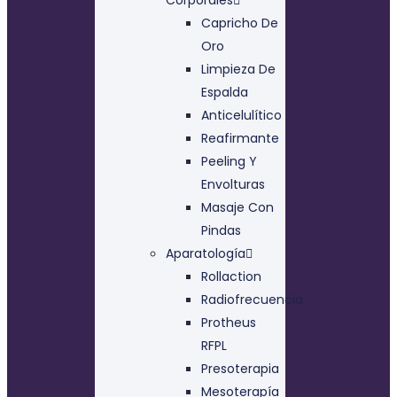
Capricho De
Oro
Limpieza De
Espalda
Anticelulítico
Reafirmante
Peeling Y
Envolturas
Masaje Con
Pindas
Aparatología
Rollaction
Radiofrecuencia
Protheus
RFPL
Presoterapia
Mesoterapía