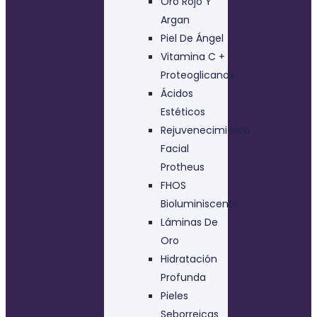
Oro Rojo Y
Argan
Piel De Ángel
Vitamina C +
Proteoglicanos
Ácidos
Estéticos
Rejuvenecimiento
Facial
Protheus
FHOS
Bioluminiscente
Láminas De
Oro
Hidratación
Profunda
Pieles
Seborreicas