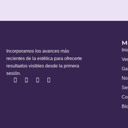
M
Ini
Incorporamos los avances más
recientes de la estética para ofrecerte
Ve
resultados visibles desde la primera
Gal
sesión.
No
Ser
Co
Bl