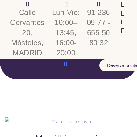
Calle
Lun-Vie:
91 236
Cervantes
10:00–
09 77 -
20,
13:45,
655 50
Móstoles,
16:00-
80 32
MADRID
20:00
Reserva tu cit