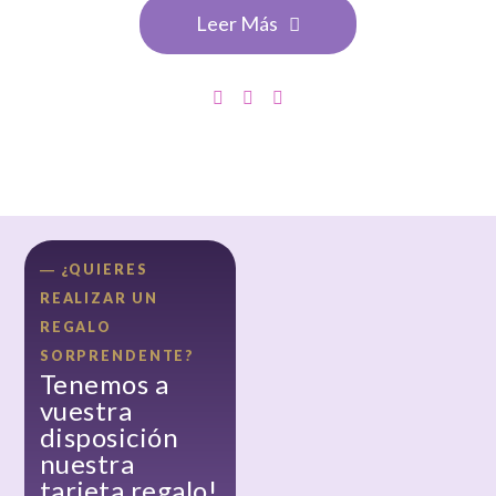
Leer Más
― ¿QUIERES
REALIZAR UN
REGALO
SORPRENDENTE?
Tenemos a
vuestra
disposición
nuestra
tarjeta regalo!