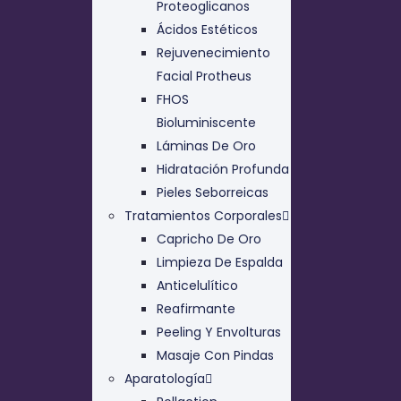
Proteoglicanos
Ácidos Estéticos
Rejuvenecimiento
Facial Protheus
FHOS
Bioluminiscente
Láminas De Oro
Hidratación Profunda
Pieles Seborreicas
Tratamientos Corporales
Capricho De Oro
Limpieza De Espalda
Anticelulítico
Reafirmante
Peeling Y Envolturas
Masaje Con Pindas
Aparatología