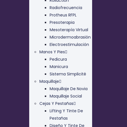
Rollaction
Radiofrecuencia
Protheus RFPL
Presoterapia
Mesoterapía Virtual
Microdermoabrasión
Electroestimulación
Manos Y Pies
Pedicura
Manicura
Sistema Simplicité
Maquillaje
Maquillaje De Novia
Maquillaje Social
Cejas Y Pestañas
Lifting Y Tinte De
Pestañas
Diseño Y Tinte De