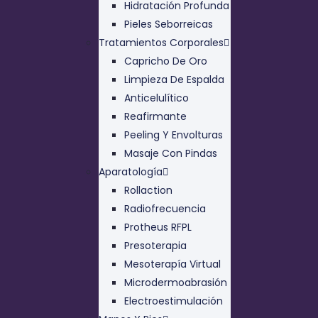
Hidratación Profunda
Pieles Seborreicas
Tratamientos Corporales
Capricho De Oro
Limpieza De Espalda
Anticelulítico
Reafirmante
Peeling Y Envolturas
Masaje Con Pindas
Aparatología
Rollaction
Radiofrecuencia
Protheus RFPL
Presoterapia
Mesoterapía Virtual
Microdermoabrasión
Electroestimulación