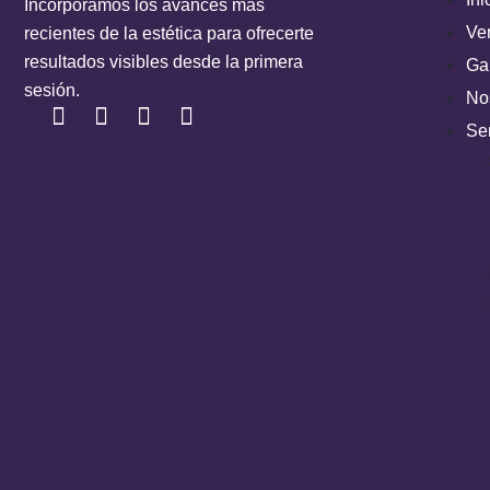
Incorporamos los avances más
Ve
recientes de la estética para ofrecerte
resultados visibles desde la primera
Gal
sesión.
No
Ser