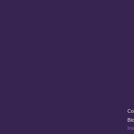
Co
Bl
Ini