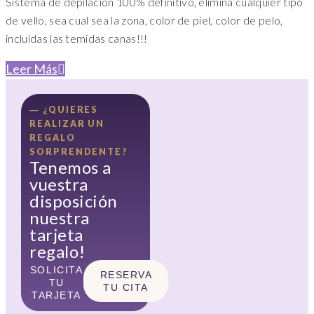
Sistema de depilación 100% definitivo, elimina cualquier tipo
de vello, sea cual sea la zona, color de piel, color de pelo,
incluidas las temidas canas!!!
Leer Más
― ¿QUIERES
REALIZAR UN
REGALO
SORPRENDENTE?
Tenemos a
vuestra
disposición
nuestra
tarjeta
regalo!
SOLICITA
RESERVA
TU
TU CITA
TARJETA