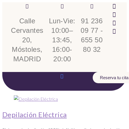
Calle
Lun-Vie:
91 236
Cervantes
10:00–
09 77 -
20,
13:45,
655 50
Móstoles,
16:00-
80 32
MADRID
20:00
Reserva tu cita
Depilación Eléctrica