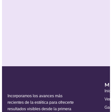
M
Inic
Incorporamos los avances más
Ven
recientes de la estética para ofrecerte
Gal
resultados visibles desde la primera