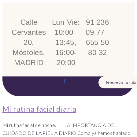
Calle
Lun-Vie:
91 236
Cervantes
10:00–
09 77 -
20,
13:45,
655 50
Móstoles,
16:00-
80 32
MADRID
20:00
Reserva tu cita
Mi rutina facial diaria
Mi rutina facial de noche. LA IMPORTANCIA DEL
CUIDADO DE LA PIEL A DIARIO Como ya hemos hablado