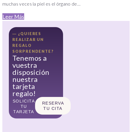
muchas veces la piel es el órgano de…
Leer Más
― ¿QUIERES
REALIZAR UN
REGALO
SORPRENDENTE?
Tenemos a
vuestra
disposición
nuestra
tarjeta
regalo!
SOLICITA
RESERVA
TU
TU CITA
TARJETA