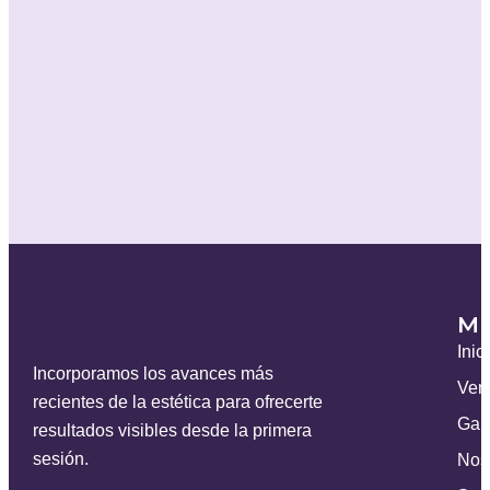
M
Inic
Incorporamos los avances más
Ven
recientes de la estética para ofrecerte
Gal
resultados visibles desde la primera
sesión.
Nos