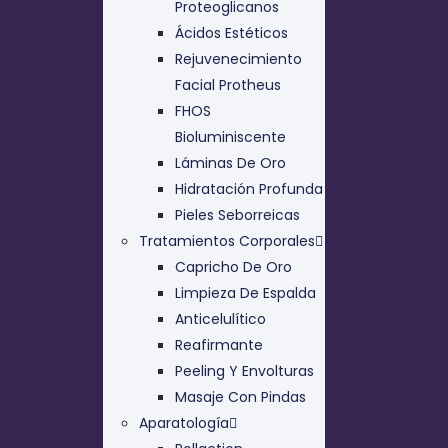
Proteoglicanos
Ácidos Estéticos
Rejuvenecimiento
Facial Protheus
FHOS
Bioluminiscente
Láminas De Oro
Hidratación Profunda
Pieles Seborreicas
Tratamientos Corporales
Capricho De Oro
Limpieza De Espalda
Anticelulítico
Reafirmante
Peeling Y Envolturas
Masaje Con Pindas
Aparatología