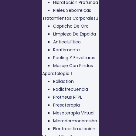
Hidratación Profunda
Pieles Seborreicas
Tratamientos Corporales
Capricho De Oro
Limpieza De Espalda
Anticelulítico
Reafirmante
Peeling Y Envolturas
Masaje Con Pindas
Aparatología
Rollaction
Radiofrecuencia
Protheus RFPL
Presoterapia
Mesoterapía Virtual
Microdermoabrasión
Electroestimulación