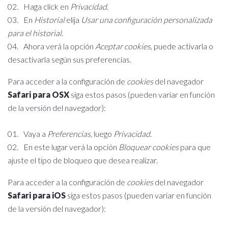
Haga click en
Privacidad
.
En
Historial
elija
Usar una configuración personalizada
para el historial
.
Ahora verá la opción
Aceptar cookies
, puede activarla o
desactivarla según sus preferencias.
Para acceder a la configuración de
cookies
del navegador
Safari para OSX
siga estos pasos (pueden variar en función
de la versión del navegador):
Vaya a
Preferencias
, luego
Privacidad
.
En este lugar verá la opción
Bloquear cookies
para que
ajuste el tipo de bloqueo que desea realizar.
Para acceder a la configuración de
cookies
del navegador
Safari para iOS
siga estos pasos (pueden variar en función
de la versión del navegador):