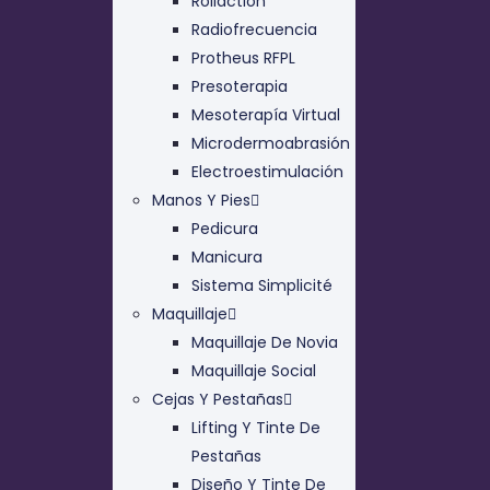
Rollaction
Radiofrecuencia
Protheus RFPL
Presoterapia
Mesoterapía Virtual
Microdermoabrasión
Electroestimulación
Manos Y Pies
Pedicura
Manicura
Sistema Simplicité
Maquillaje
Maquillaje De Novia
Maquillaje Social
Cejas Y Pestañas
Lifting Y Tinte De
Pestañas
Diseño Y Tinte De