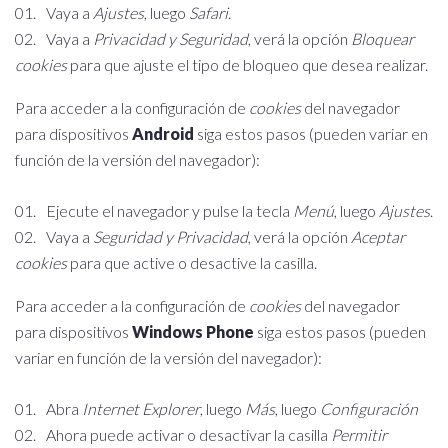
Vaya a
Ajustes
, luego
Safari
.
Vaya a
Privacidad y Seguridad
, verá la opción
Bloquear
cookies
para que ajuste el tipo de bloqueo que desea realizar.
Para acceder a la configuración de
cookies
del navegador
para dispositivos
Android
siga estos pasos (pueden variar en
función de la versión del navegador):
Ejecute el navegador y pulse la tecla
Menú
, luego
Ajustes
.
Vaya a
Seguridad y Privacidad
, verá la opción
Aceptar
cookies
para que active o desactive la casilla.
Para acceder a la configuración de
cookies
del navegador
para dispositivos
Windows Phone
siga estos pasos (pueden
variar en función de la versión del navegador):
Abra
Internet Explorer
, luego
Más
, luego
Configuración
Ahora puede activar o desactivar la casilla
Permitir