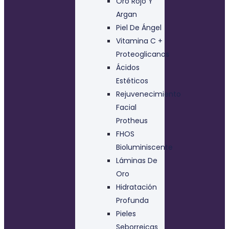
Oro Rojo Y
Argan
Piel De Ángel
Vitamina C +
Proteoglicanos
Ácidos
Estéticos
Rejuvenecimiento
Facial
Protheus
FHOS
Bioluminiscente
Láminas De
Oro
Hidratación
Profunda
Pieles
Seborreicas