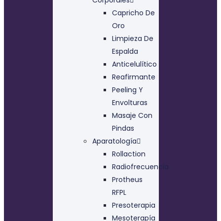
Capricho De
Oro
Limpieza De
Espalda
Anticelulítico
Reafirmante
Peeling Y
Envolturas
Masaje Con
Pindas
Aparatología
Rollaction
Radiofrecuencia
Protheus
RFPL
Presoterapia
Mesoterapía