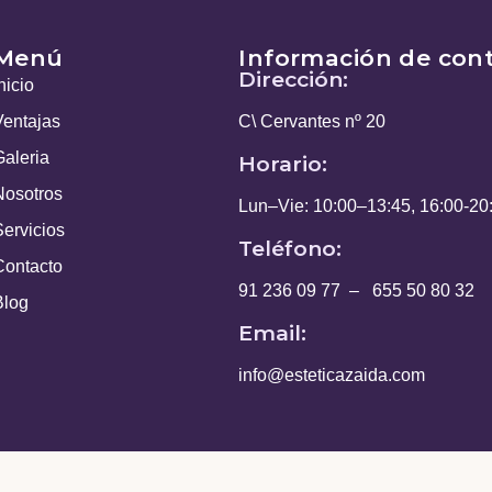
Menú
Información de con
Dirección:
nicio
Ventajas
C\ Cervantes nº 20
Galeria
Horario:
Nosotros
Lun–Vie: 10:00–13:45, 16:00-20
Servicios
Teléfono:
Contacto
91 236 09 77
–
655 50 80 32
Blog
Email:
info@esteticazaida.com